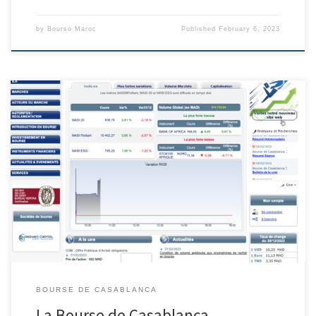
by
Bourso Maroc
Published
February 6, 2023
La Bourse de Casablanca est la bourse de valeurs mobilières de
Casablanca, au Maroc. Elle a été fondée en 1929 et est responsable de
la cotation des actions et des obligations émises par les entreprises
marocaines. La Bourse de Casablanca sert également de lieu
d’échange pour les investisseurs nationaux et […]
BOURSE DE CASABLANCA
La Bourse de Casablanca