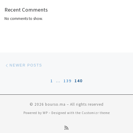
Recent Comments
No comments to show.
Posts navigation
Newer posts
NEWER POSTS
1
…
139
140
© 2026
bourso.ma
– All rights reserved
Powered by
WP
– Designed with the
Customizr theme