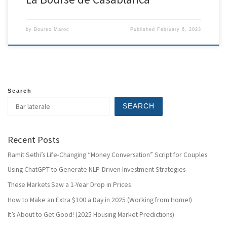
by
Bourso Maroc
Published
February 6, 2023
Search
SEARCH
Recent Posts
Ramit Sethi’s Life-Changing “Money Conversation” Script for Couples
Using ChatGPT to Generate NLP-Driven Investment Strategies
These Markets Saw a 1-Year Drop in Prices
How to Make an Extra $100 a Day in 2025 (Working from Home!)
It’s About to Get Good! (2025 Housing Market Predictions)