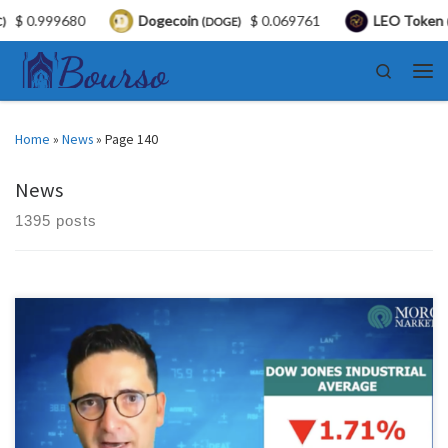
.999680
Dogecoin
$ 0.069761
LEO Token
(DOGE)
(LEO)
Skip to content
Search
Men
Home
»
News
»
Page 140
News
1395 posts